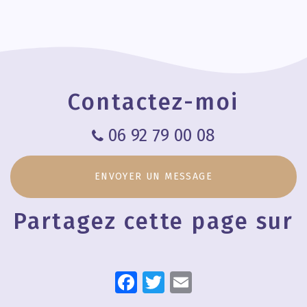
Conseils en
Syndrome
Consultation
produits de
de Ravine:
pour perte
nutrition
exemple de
de poids
pathologie
soulagée par
la
chiropraxie
Contactez-moi
06 92 79 00 08
ENVOYER UN MESSAGE
Partagez cette page sur
Facebook
Twitter
Email