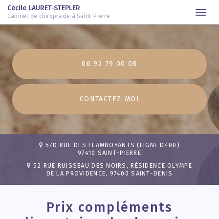
Cécile LAURET-STEPLER
Togg
Cabinet de chiropraxie à Saint-Pierre
navi
Aller
au
contenu
06 92 79 00 08
principal
CONTACTEZ-
MOI
57D RUE DES FLAMBOYANTS (LIGNE D400)
97410 SAINT-PIERRE
52 RUE RUISSEAU DES NOIRS, RÉSIDENCE OLYMPE
DE LA PROVIDENCE, 97400 SAINT-DENIS
Prix compléments