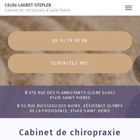
Cécile LAURET-STEPLER
Togg
Cabinet de chiropraxie à Saint-Pierre
navi
Aller
au
contenu
06 92 79 00 08
principal
CONTACTEZ-
MOI
57D RUE DES FLAMBOYANTS (LIGNE D400)
97410 SAINT-PIERRE
52 RUE RUISSEAU DES NOIRS, RÉSIDENCE OLYMPE
DE LA PROVIDENCE, 97400 SAINT-DENIS
Cabinet de chiropraxie