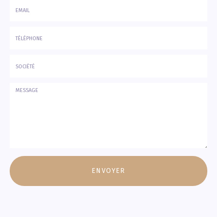
-
Prénom
Email
:
:
*
*
Tél.
:
*
Société
:
Message
:
ENVOYER
*