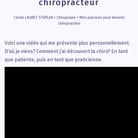
chiropracteur
Cécile LAURET-STEPLER
>
Chiropraxie
>
Mon parcours pour devenir
chiropracteur
Voici une vidéo qui me présente plus personnellement.
D’où je viens? Comment j’ai découvert la chiro? En tant
que patiente, puis en tant que praticienne.