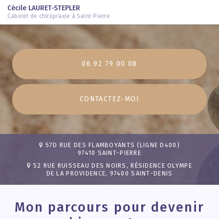
Cécile LAURET-STEPLER
Cabinet de chiropraxie à Saint-Pierre
Aller
au
contenu
06 92 79 00 08
principal
CONTACTEZ-
MOI
57D RUE DES FLAMBOYANTS (LIGNE D400)
97410 SAINT-PIERRE
52 RUE RUISSEAU DES NOIRS, RÉSIDENCE OLYMPE
DE LA PROVIDENCE, 97400 SAINT-DENIS
Mon parcours pour devenir