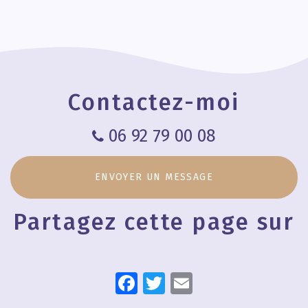
Cabinet de
La
Chiropraxie
chiropraxie à
chiropraxie
pour une
Saint-Pierre
et l'autisme
thérapie
manuelle et
naturelle à
Mayotte
Contactez-moi
06 92 79 00 08
ENVOYER UN MESSAGE
Partagez cette page sur
Facebook
Twitter
Email