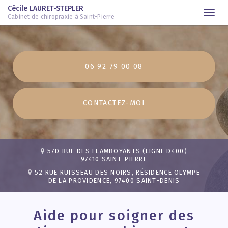
Cécile LAURET-STEPLER
Togg
Cabinet de chiropraxie à Saint-Pierre
navi
Aller
au
contenu
06 92 79 00 08
principal
CONTACTEZ-
MOI
57D RUE DES FLAMBOYANTS (LIGNE D400)
97410 SAINT-PIERRE
52 RUE RUISSEAU DES NOIRS, RÉSIDENCE OLYMPE
DE LA PROVIDENCE, 97400 SAINT-DENIS
Aide pour soigner des