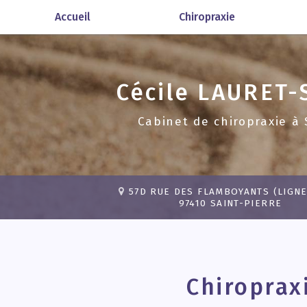
Aller
Accueil
Chiropraxie
au
contenu
principal
Cécile
LAURET-
Cabinet de chiropraxie
à 
57D RUE DES FLAMBOYANTS (LIGNE
97410 SAINT-PIERRE
Chiroprax