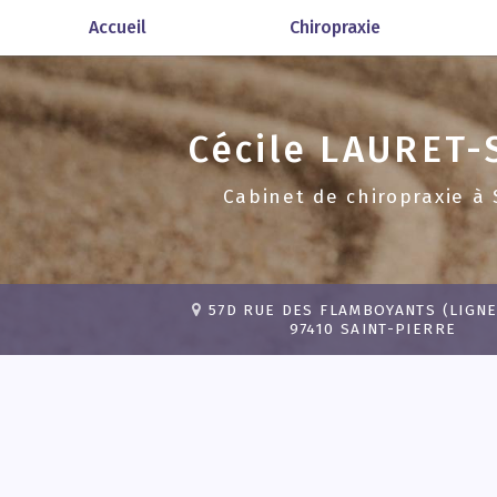
Aller
Accueil
Chiropraxie
au
contenu
principal
Cécile
LAURET-
Cabinet de chiropraxie
à 
57D RUE DES FLAMBOYANTS (LIGNE
97410 SAINT-PIERRE