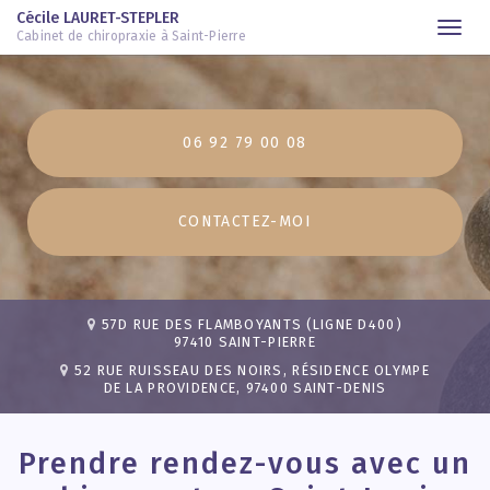
Cécile LAURET-STEPLER
Togg
Cabinet de chiropraxie à Saint-Pierre
navi
Aller
au
contenu
06 92 79 00 08
principal
CONTACTEZ-
MOI
57D RUE DES FLAMBOYANTS (LIGNE D400)
97410 SAINT-PIERRE
52 RUE RUISSEAU DES NOIRS, RÉSIDENCE OLYMPE
DE LA PROVIDENCE, 97400 SAINT-DENIS
Prendre rendez-vous avec un