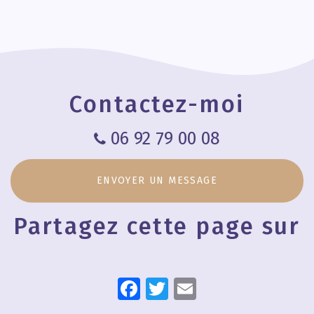
chiropraxie à
Chiropraxie à
Chiropraxie à
Mayotte du
Mayotte
Mayotte du
20 au 25
13 au 18 juin
février 2023
2022
Contactez-moi
06 92 79 00 08
ENVOYER UN MESSAGE
Partagez cette page sur
Facebook
Twitter
Email