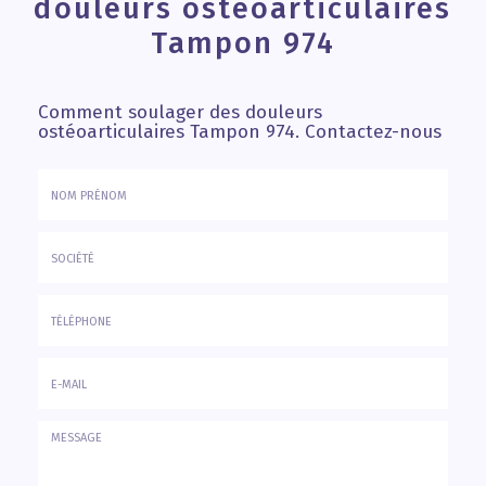
douleurs ostéoarticulaires
Tampon 974
Comment soulager des douleurs
ostéoarticulaires Tampon 974.
Contactez-nous
Nom
&
Prénom
Société
*
:
Téléphone
E-
mail
*