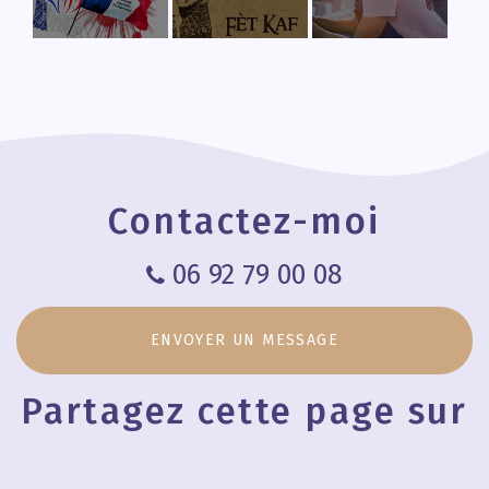
Cabinet pour
Cabinet pour
Pourquoi
séance de
séance de
consulter un
chiropraxie
chiropraxie
chiropracteur
ouvert les
ouvert les
?
jours fériés
jours fériés
à Saint
au Tampon
Pierre
Contactez-moi
06 92 79 00 08
ENVOYER UN MESSAGE
Partagez cette page sur