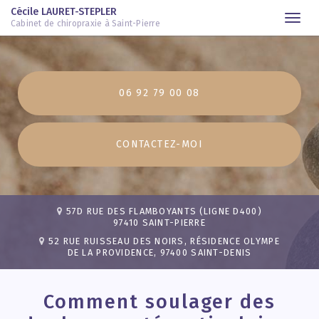
Cécile LAURET-STEPLER
Togg
Cabinet de chiropraxie à Saint-Pierre
navi
Aller
au
contenu
06 92 79 00 08
principal
CONTACTEZ-
MOI
57D RUE DES FLAMBOYANTS (LIGNE D400)
97410 SAINT-PIERRE
52 RUE RUISSEAU DES NOIRS, RÉSIDENCE OLYMPE
DE LA PROVIDENCE, 97400 SAINT-DENIS
Comment soulager des