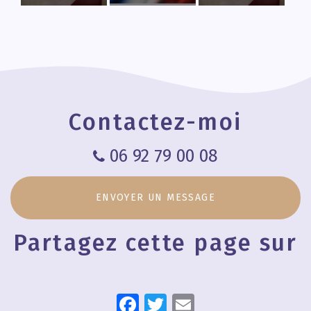
alternative
Cabinet
soins de
efficace aux
ouvert les
chiropraxie
anti-
jours fériés
post-
inflammatoires
pour séance
réanimation
de
liée au covid
chiropraxie
au Tampon
Contactez-moi
06 92 79 00 08
ENVOYER UN MESSAGE
Partagez cette page sur
Facebook
Twitter
Email