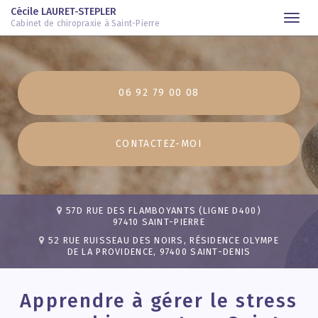
Cécile LAURET-STEPLER
Togg
Cabinet de chiropraxie à Saint-Pierre
navi
Aller
au
contenu
06 92 79 00 08
principal
CONTACTEZ-
MOI
57D RUE DES FLAMBOYANTS (LIGNE D400)
97410 SAINT-PIERRE
52 RUE RUISSEAU DES NOIRS, RÉSIDENCE OLYMPE
DE LA PROVIDENCE, 97400 SAINT-DENIS
Apprendre à gérer le stress